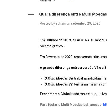
Permalink
A
Qual a diferença entre Multi Moeda
Posted by
admin
on
setembro 29, 2020
Em Outubro de 2019, a EAFXTRADE, lançou
mesmo gráfico.
Em Fevereiro de 2020, resolvemos criar um
A grande diferença entre a versão V2 e a S
O Multi Moedas Set
trabalha individualme
O Multi Moedas V2
tem uma mesma configu
Fechamento Global
nada mais é que, utiliza
Para testar o Multi Moedas set, acesse:
ht