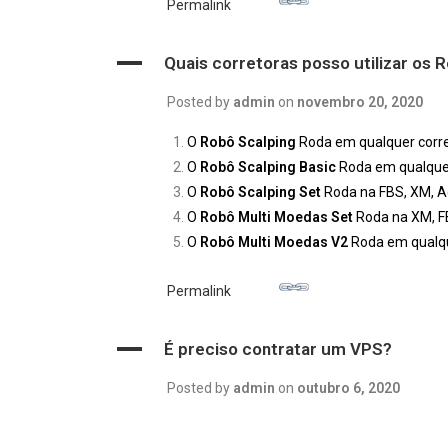
Permalink
A
Quais corretoras posso utilizar os 
Posted by
admin
on
novembro 20, 2020
O
Robô Scalping
Roda em qualquer corre
O
Robô Scalping Basic
Roda em qualquer
O
Robô Scalping Set
Roda na FBS, XM, Ac
O
Robô Multi Moedas Set
Roda na XM, 
O
Robô Multi Moedas V2
Roda em qualqu
Permalink
A
É preciso contratar um VPS?
Posted by
admin
on
outubro 6, 2020