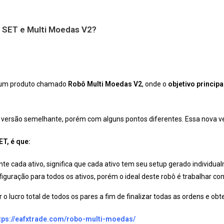
s SET e Multi Moedas V2?
 um produto chamado
Robô Multi Moedas V2
, onde o
objetivo principa
a versão semelhante, porém com alguns pontos diferentes. Essa nova 
ET, é que:
nte cada ativo, significa que cada ativo tem seu setup gerado individua
ração para todos os ativos, porém o ideal deste robô é trabalhar co
r o lucro total de todos os pares a fim de finalizar todas as ordens e ob
tps://eafxtrade.com/robo-multi-moedas/