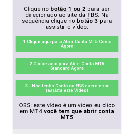
Clique no
botão 1 ou 2
para ser
direcionado ao site da FBS. Na
sequência clique no
botão 3
para
assistir o vídeo.
1 Clique aqui para Abrir Conta MT5 Cents
Agora
2 Clique aqui para Abrir Conta MT5
Standard Agora
3 - Não tenho Conta na FBS quero criar
(assista este Vídeo)
OBS: este vídeo é um video eu clico
em MT4
você tem que abrir conta
MT5